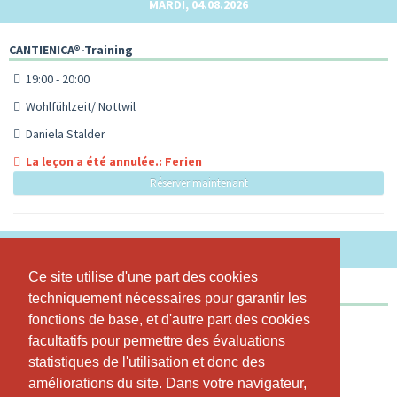
MARDI, 04.08.2026
CANTIENICA®-Training
19:00 - 20:00
Wohlfühlzeit/ Nottwil
Daniela Stalder
La leçon a été annulée.: Ferien
Réserver maintenant
JEUDI, 06.08.2026
Ce site utilise d'une part des cookies
Ce site utilise d'une part des cookies
CANTIENICA®-Training
techniquement nécessaires pour garantir les
techniquement nécessaires pour garantir les
fonctions de base, et d'autre part des cookies
fonctions de base, et d'autre part des cookies
18:15 - 19:15
facultatifs pour permettre des évaluations
facultatifs pour permettre des évaluations
Wohlfühlzeit/ Nottwil
statistiques de l'utilisation et donc des
statistiques de l'utilisation et donc des
Daniela Stalder
améliorations du site. Dans votre navigateur,
améliorations du site. Dans votre navigateur,