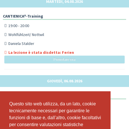
MARTEDÌ, 04.08.2026
CANTIENICA®-Training
19:00 - 20:00
Wohlfühlzeit/ Nottwil
Daniela Stalder
La lezione è stata disdetta: Ferien
Prenotare ora
GIOVEDÌ, 06.08.2026
CANTIENICA®-Training
Questo sito web utilizza, da un lato, cookie
Questo sito web utilizza, da un lato, cookie
18:15 - 19:15
tecnicamente necessari per garantire le
tecnicamente necessari per garantire le
Wohlfühlzeit/ Nottwil
funzioni di base e, dall'altro, cookie facoltativi
funzioni di base e, dall'altro, cookie facoltativi
Daniela Stalder
per consentire valutazioni statistiche
per consentire valutazioni statistiche