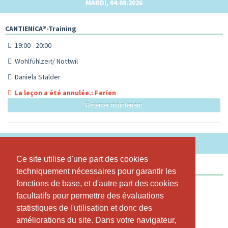
MARDI, 04.08.2026
CANTIENICA®-Training
19:00 - 20:00
Wohlfühlzeit/ Nottwil
Daniela Stalder
La leçon a été annulée.: Ferien
Réserver maintenant
JEUDI, 06.08.2026
Ce site utilise d'une part des cookies
Ce site utilise d'une part des cookies
CANTIENICA®-Training
techniquement nécessaires pour garantir les
techniquement nécessaires pour garantir les
fonctions de base, et d'autre part des cookies
fonctions de base, et d'autre part des cookies
18:15 - 19:15
facultatifs pour permettre des évaluations
facultatifs pour permettre des évaluations
Wohlfühlzeit/ Nottwil
statistiques de l'utilisation et donc des
statistiques de l'utilisation et donc des
Daniela Stalder
améliorations du site. Dans votre navigateur,
améliorations du site. Dans votre navigateur,