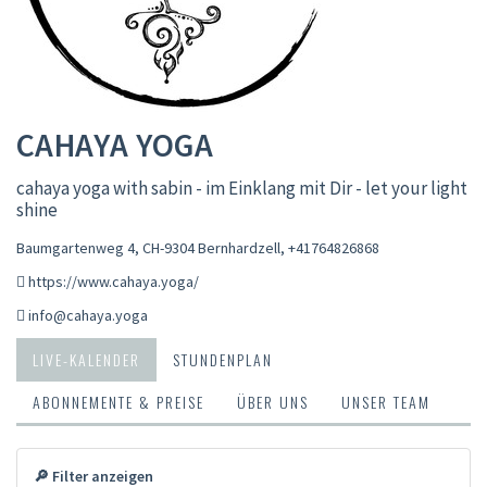
CAHAYA YOGA
cahaya yoga with sabin - im Einklang mit Dir - let your light
shine
Baumgartenweg 4, CH-9304 Bernhardzell
,
+41764826868
https://www.cahaya.yoga/
info@cahaya.yoga
LIVE-KALENDER
STUNDENPLAN
ABONNEMENTE & PREISE
ÜBER UNS
UNSER TEAM
🔎 Filter anzeigen