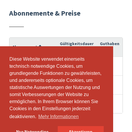
Abonnemente & Preise
Gültigkeitsdauer
Guthaben
Abonnement
Diese Website verwendet einerseits
Diese Website verwendet einerseits
1x cahaya yoga with
1 Wochen
1
technisch notwendige Cookies, um
technisch notwendige Cookies, um
sabin online class
grundlegende Funktionen zu gewährleisten,
grundlegende Funktionen zu gewährleisten,
und andererseits optionale Cookies, um
und andererseits optionale Cookies, um
1x cahaya yoga with
1 Wochen
1
statistische Auswertungen der Nutzung und
statistische Auswertungen der Nutzung und
sabin online trial class
somit Verbesserungen der Website zu
somit Verbesserungen der Website zu
5x cahaya yoga
ermöglichen. In Ihrem Browser können Sie
ermöglichen. In Ihrem Browser können Sie
10 Wochen
5
online class
Cookies in den Einstellungen jederzeit
Cookies in den Einstellungen jederzeit
deaktivieren.
deaktivieren.
Mehr Informationen
Mehr Informationen
Nur Notwendige
Nur Notwendige
Akzeptieren
Akzeptieren