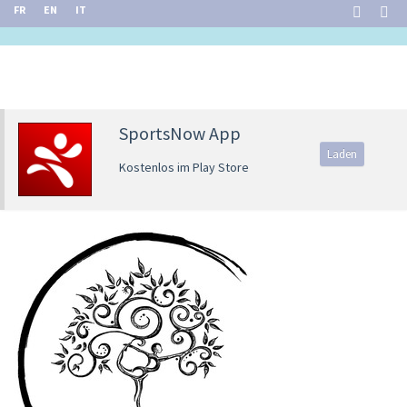
FR
EN
IT
SportsNow App
Laden
Kostenlos im Play Store