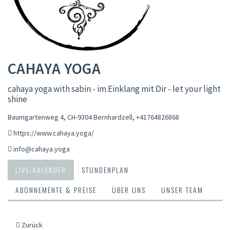
CAHAYA YOGA
cahaya yoga with sabin - im Einklang mit Dir - let your light
shine
Baumgartenweg 4, CH-9304 Bernhardzell
,
+41764826868
https://www.cahaya.yoga/
info@cahaya.yoga
LIVE-KALENDER
STUNDENPLAN
ABONNEMENTE & PREISE
ÜBER UNS
UNSER TEAM
Zurück