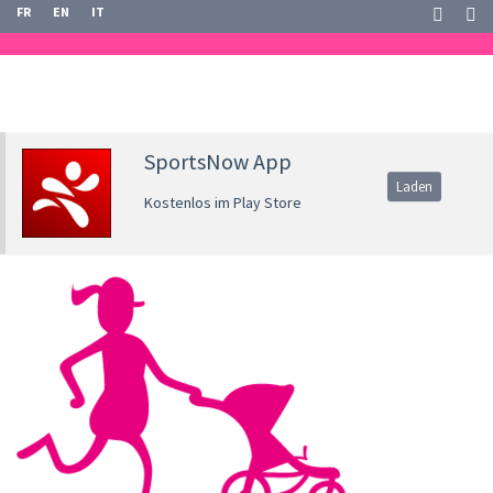
FR
EN
IT
SportsNow App
Laden
Kostenlos im Play Store