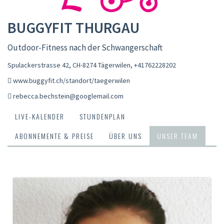
BUGGYFIT THURGAU
Outdoor-Fitness nach der Schwangerschaft
Spulackerstrasse 42, CH-8274 Tägerwilen
,
+41762228202
www.buggyfit.ch/standort/taegerwilen
rebecca.bechstein@googlemail.com
LIVE-KALENDER
STUNDENPLAN
ABONNEMENTE & PREISE
ÜBER UNS
UNSER TEAM