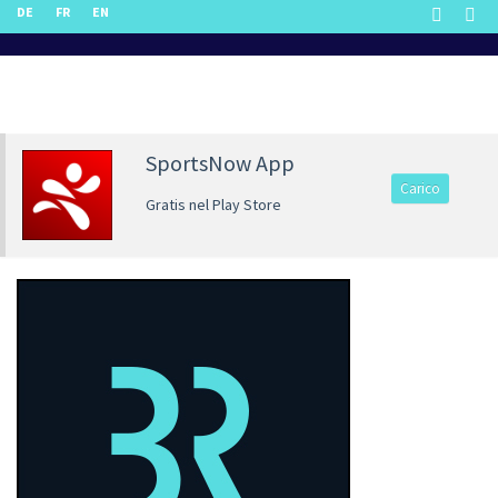
DE
FR
EN
SportsNow App
Carico
Gratis nel Play Store