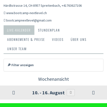
Härdlistrasse 14, CH-8957 Spreitenbach
,
+41763627106
www.bootcamp-nextlevel.ch
bootcampnextlevel@gmail.com
LIVE-KALENDER
STUNDENPLAN
ABONNEMENTE & PREISE
VIDEOS
ÜBER UNS
UNSER TEAM
🔎 Filter anzeigen
Wochenansicht
10. - 16. August