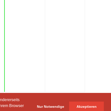
ndererseits
ndererseits
Ihrem Browser
Ihrem Browser
Nur Notwendige
Nur Notwendige
Akzeptieren
Akzeptieren