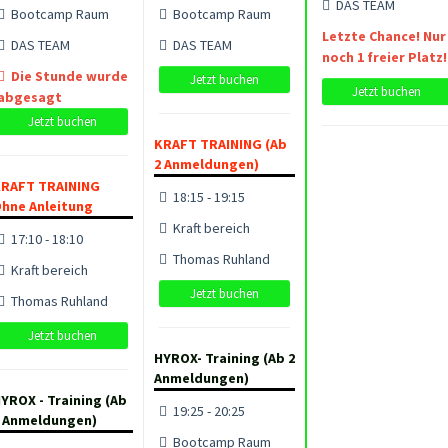
DAS TEAM
Bootcamp Raum
Bootcamp Raum
Letzte Chance! Nur
DAS TEAM
DAS TEAM
noch 1 freier Platz!
Die Stunde wurde
Jetzt buchen
Jetzt buchen
abgesagt
Jetzt buchen
KRAFT TRAINING (Ab
2 Anmeldungen)
RAFT TRAINING
18:15 - 19:15
hne Anleitung
Kraft bereich
17:10 - 18:10
Thomas Ruhland
Kraft bereich
Jetzt buchen
Thomas Ruhland
Jetzt buchen
HYROX- Training (Ab 2
Anmeldungen)
YROX - Training (Ab
19:25 - 20:25
 Anmeldungen)
Bootcamp Raum