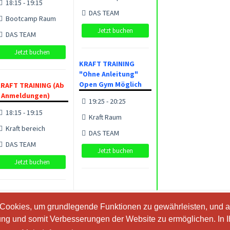
18:15 - 19:15
DAS TEAM
Bootcamp Raum
Jetzt buchen
DAS TEAM
Jetzt buchen
KRAFT TRAINING
"Ohne Anleitung"
Open Gym Möglich
RAFT TRAINING (Ab
 Anmeldungen)
19:25 - 20:25
18:15 - 19:15
Kraft Raum
Kraft bereich
DAS TEAM
DAS TEAM
Jetzt buchen
Jetzt buchen
 Cookies, um grundlegende Funktionen zu gewährleisten, und a
 Cookies, um grundlegende Funktionen zu gewährleisten, und a
ung und somit Verbesserungen der Website zu ermöglichen. In 
ung und somit Verbesserungen der Website zu ermöglichen. In 