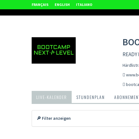
FRANÇAIS
ENGLISH
ITALIANO
BOO
READY
Härdlist
www.bo
bootca
LIVE-KALENDER
STUNDENPLAN
ABONNEMENT
🔎 Filter anzeigen