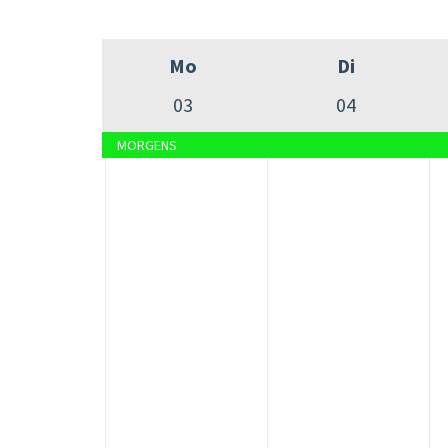
Mo
Di
03
04
MORGENS