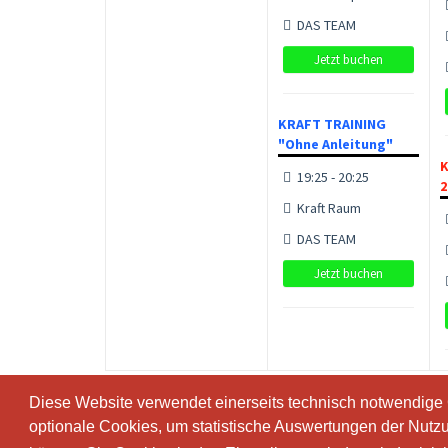
DAS TEAM
Jetzt buchen
KRAFT TRAINING
"Ohne Anleitung"
K
19:25 - 20:25
2
Kraft Raum
DAS TEAM
Jetzt buchen
Diese Website verwendet einerseits technisch notwendige
Diese Website verwendet einerseits technisch notwendige
optionale Cookies, um statistische Auswertungen der Nutz
optionale Cookies, um statistische Auswertungen der Nutz