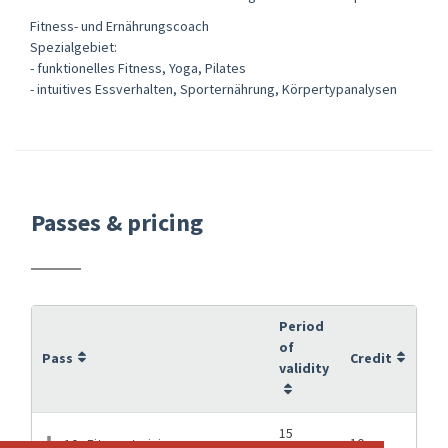
Fitness- und Ernährungscoach
Spezialgebiet:
- funktionelles Fitness, Yoga, Pilates
- intuitives Essverhalten, Sporternährung, Körpertypanalysen
Passes & pricing
Period
of
Pass
Credit
validity
15
10
10x Fitnesstraining