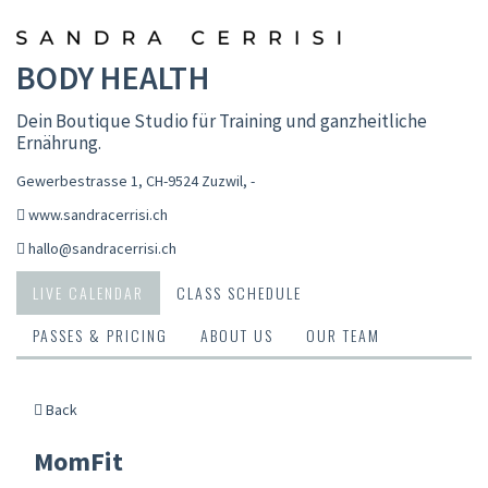
BODY HEALTH
Dein Boutique Studio für Training und ganzheitliche
Ernährung.
Gewerbestrasse 1, CH-9524 Zuzwil
,
-
www.sandracerrisi.ch
hallo@sandracerrisi.ch
LIVE CALENDAR
CLASS SCHEDULE
PASSES & PRICING
ABOUT US
OUR TEAM
Back
MomFit