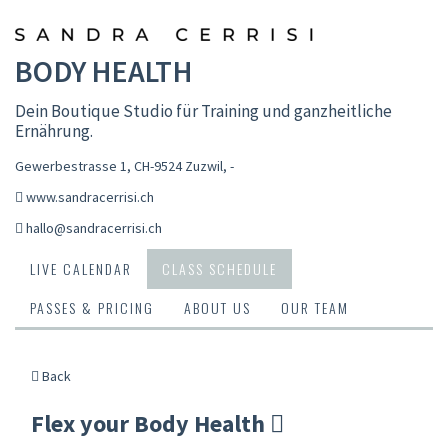
BODY HEALTH
Dein Boutique Studio für Training und ganzheitliche
Ernährung.
Gewerbestrasse 1, CH-9524 Zuzwil
,
-
www.sandracerrisi.ch
hallo@sandracerrisi.ch
LIVE CALENDAR
CLASS SCHEDULE
PASSES & PRICING
ABOUT US
OUR TEAM
Back
Flex your Body Health