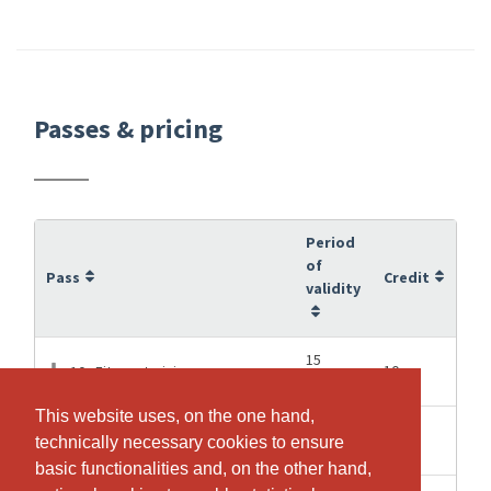
Passes & pricing
Period
of
Pass
Credit
validity
15
10
10x Fitnesstraining
weeks
This website uses, on the one hand,
This website uses, on the one hand,
12
20
20x Fitnesstraining
technically necessary cookies to ensure
technically necessary cookies to ensure
Months
basic functionalities and, on the other hand,
basic functionalities and, on the other hand,