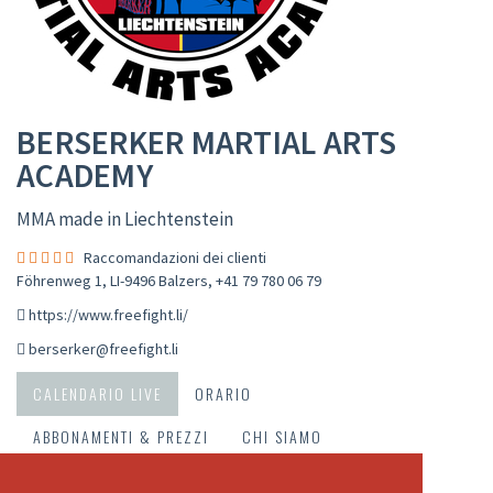
BERSERKER MARTIAL ARTS
ACADEMY
MMA made in Liechtenstein
Raccomandazioni dei clienti
Föhrenweg 1, LI-9496 Balzers
,
+41 79 780 06 79
https://www.freefight.li/
berserker@freefight.li
CALENDARIO LIVE
ORARIO
ABBONAMENTI & PREZZI
CHI SIAMO
IL NOSTRO TEAM
RACCOMANDAZIONI DEI CLIENTI