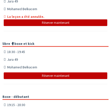
Jura 49
Mohamed Belkacem
La leçon a été annulée.
Réserver maintenant
libre 🥊boxe et kick
18:30 - 19:45
Jura 49
Mohamed Belkacem
Réserver maintenant
Boxe - débutant
19:15 - 20:30