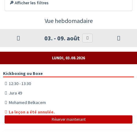
🔎 Afficher les filtres
Vue hebdomadaire
03. - 09. août
LUNDI, 03.08.2026
Kickboxing ou Boxe
12:30 - 13:30
Jura 49
Mohamed Belkacem
La leçon a été annulée.
Réserver maintenant