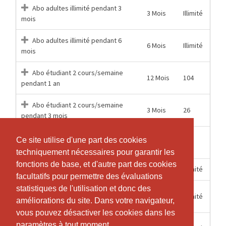
Abo adultes illimité pendant 3
3 Mois
Illimité
mois
Abo adultes illimité pendant 6
6 Mois
Illimité
mois
Abo étudiant 2 cours/semaine
12 Mois
104
pendant 1 an
Abo étudiant 2 cours/semaine
3 Mois
26
pendant 3 mois
Abo étudiant 2 cours/semaine
Ce site utilise d'une part des cookies
Ce site utilise d'une part des cookies
6 Mois
52
pendant 6 mois
techniquement nécessaires pour garantir les
techniquement nécessaires pour garantir les
fonctions de base, et d'autre part des cookies
fonctions de base, et d'autre part des cookies
12 Mois
Illimité
Abo étudiant illimité pendant 1 an
facultatifs pour permettre des évaluations
facultatifs pour permettre des évaluations
statistiques de l'utilisation et donc des
statistiques de l'utilisation et donc des
Abo étudiant illimité pendant 3
3 Mois
Illimité
améliorations du site. Dans votre navigateur,
améliorations du site. Dans votre navigateur,
mois
vous pouvez désactiver les cookies dans les
vous pouvez désactiver les cookies dans les
Abo étudiant illimité pendant 6
paramètres à tout moment.
paramètres à tout moment.