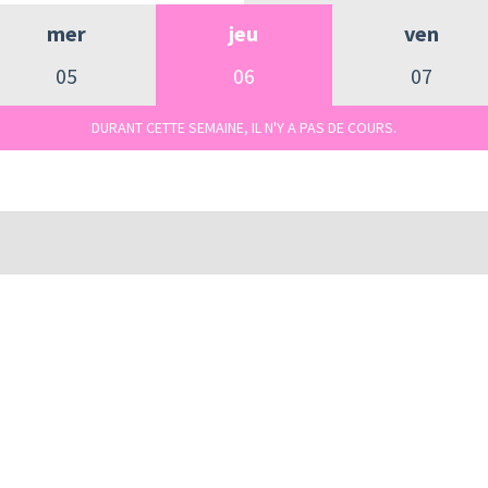
mer
jeu
ven
05
06
07
DURANT CETTE SEMAINE, IL N'Y A PAS DE COURS.