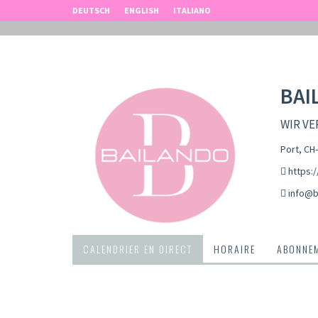
DEUTSCH
ENGLISH
ITALIANO
BAI
WIR VE
Port, CH
https:
info@b
CALENDRIER EN DIRECT
HORAIRE
ABONNEM