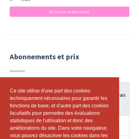
Réserver maintenant
Abonnements et prix
Durée
Ce site utilise d'une part des cookies
Ce site utilise d'une part des cookies
de
Crédit
techniquement nécessaires pour garantir les
techniquement nécessaires pour garantir les
Abonnement
validité
fonctions de base, et d'autre part des cookies
fonctions de base, et d'autre part des cookies
facultatifs pour permettre des évaluations
facultatifs pour permettre des évaluations
statistiques de l'utilisation et donc des
statistiques de l'utilisation et donc des
EINZELLEKTION Zumba® Kids_jr_
1 Heures
1
améliorations du site. Dans votre navigateur,
améliorations du site. Dans votre navigateur,
KG.-1. Klasse_Mi. 16:00 - 16:50
vous pouvez désactiver les cookies dans les
vous pouvez désactiver les cookies dans les