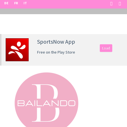
DE
FR
IT
SportsNow App
Load
Free on the Play Store