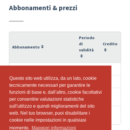
Abbonamenti & prezzi
Periodo
di
Credito
Abbonamento
validità
6 Mesi
10
10er Abonnement für 24/7 Gym
Questo sito web utilizza, da un lato, cookie
Questo sito web utilizza, da un lato, cookie
12 Mesi
22
22er Abonnement für 24/7 Gym
tecnicamente necessari per garantire le
tecnicamente necessari per garantire le
funzioni di base e, dall'altro, cookie facoltativi
funzioni di base e, dall'altro, cookie facoltativi
1
1
Einzeleintritt Fitnessstudio
per consentire valutazioni statistiche
per consentire valutazioni statistiche
Settimane
sull'utilizzo e quindi miglioramenti del sito
sull'utilizzo e quindi miglioramenti del sito
1
Einzeleintritt Fitnessstudio
web. Nel tuo browser, puoi disabilitare i
web. Nel tuo browser, puoi disabilitare i
1
Settimane
(Gruppenkunden)
cookie nelle impostazioni in qualsiasi
cookie nelle impostazioni in qualsiasi
momento.
momento.
Maggiori informazioni
Maggiori informazioni