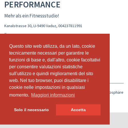
PERFORMANCE
Mehr als ein Fitnessstudio!
Kanalstrasse 30, LI-9490 Vaduz
,
004237811991
manubrogle@hotmail.com
Questo sito web utilizza, da un lato, cookie
Questo sito web utilizza, da un lato, cookie
tecnicamente necessari per garantire le
tecnicamente necessari per garantire le
CALENDARIO LIVE
ORARIO
WORKSHOPS
funzioni di base e, dall'altro, cookie facoltativi
funzioni di base e, dall'altro, cookie facoltativi
ABBONAMENTI & PREZZI
CHI SIAMO
per consentire valutazioni statistiche
per consentire valutazioni statistiche
sull'utilizzo e quindi miglioramenti del sito
sull'utilizzo e quindi miglioramenti del sito
IL NOSTRO TEAM
web. Nel tuo browser, puoi disabilitare i
web. Nel tuo browser, puoi disabilitare i
cookie nelle impostazioni in qualsiasi
cookie nelle impostazioni in qualsiasi
24/7 Fitnessstudio mit privater/vereinsähnlicher Trainingsatmosphäre
momento.
momento.
Maggiori informazioni
Maggiori informazioni
Solo il necessario
Solo il necessario
Accetta
Accetta
© SportsNow® 2026. Il software svizzero per il tuo studio.