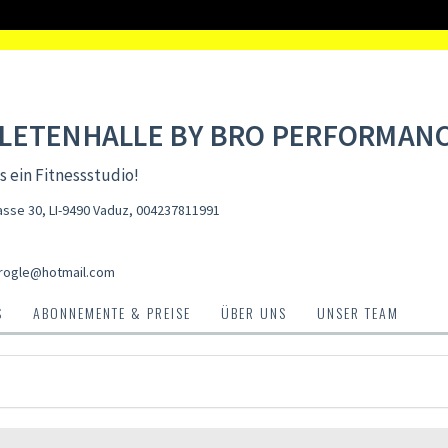
LETENHALLE BY BRO PERFORMAN
s ein Fitnessstudio!
asse 30, LI-9490 Vaduz
,
004237811991
rogle@hotmail.com
S
ABONNEMENTE & PREISE
ÜBER UNS
UNSER TEAM