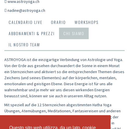
www.astroyoga.ch
nadine@astroyoga.ch
CALENDARIO LIVE
ORARIO
WORKSHOPS
ABBONAMENTI & PREZZI
CHI SIAMO
IL NOSTRO TEAM
ASTROYOGA ist die einzigartige Verbindung von Astrologie und Yoga.
Von der Erde aus gesehen durchwandert die Sonne in einem Monat
ein Sternzeichen und aktiviert so die entsprechenden Themen dieses
Zeichens (und seines Elementes) auf der körperlichen, mentalen,
emotionalen und geistigen Ebene. Diese Energie ist für uns alle
wahrnehmbar und je mehr wir uns diesen wirkenden Energien
bewusst sind, können wir sie auch in unserem Alltag nutzen.
Mit speziell auf die 12 Sternzeichen abgestimmten Hatha Yoga
Übungen, Atemübungen, Meditationen, Fantasiereisen und anderen
Elementen kann die Wahrnehmung und damit auch die Lenkung der
aktuell vorherrschenden Energien mit den kosmischen Zyklen in
Questo sito web utilizza, da un lato, cookie
Questo sito web utilizza, da un lato, cookie
Einklang gebracht werden. Daraus entsteht ein wunderbares Gefühl