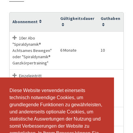
Gültigkeitsdauer
Guthaben
Abonnement
10er Abo
"Spiraldynamik®
6 Monate
10
Achtsames Bewegen"
oder "Spiraldynamik®
Ganzkörpertraining"
Einzeleintritt
"Spiraldynamik®
1 Wochen
1
Achtsames Bewegen"
Diese Website verwendet einerseits
Diese Website verwendet einerseits
oder "Spiraldynamik®
technisch notwendige Cookies, um
technisch notwendige Cookies, um
Ganzkörpertraining"
grundlegende Funktionen zu gewährleisten,
grundlegende Funktionen zu gewährleisten,
und andererseits optionale Cookies, um
und andererseits optionale Cookies, um
Spiraldynamik®
15 Wochen
8
statistische Auswertungen der Nutzung und
statistische Auswertungen der Nutzung und
Einführungskurs
somit Verbesserungen der Website zu
somit Verbesserungen der Website zu
Spiraldynamik®