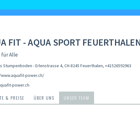
A FIT - AQUA SPORT FEUERTHALE
 für Alle
s Stumpenboden - Erlenstrasse 4, CH-8245 Feuerthalen
,
+41526592963
//www.aquafit-power.ch/
quafit-power.ch
E & PREISE
ÜBER UNS
UNSER TEAM