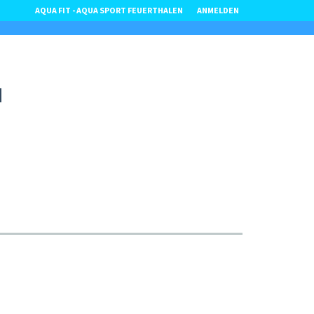
AQUA FIT - AQUA SPORT FEUERTHALEN
ANMELDEN
N