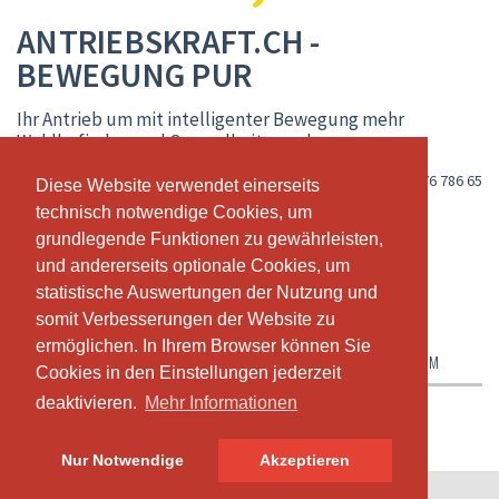
ANTRIEBSKRAFT.CH -
BEWEGUNG PUR
Ihr Antrieb um mit intelligenter Bewegung mehr
Wohlbefinden und Gesundheit zu erlangen
Büntenquartier 13, CH-5452 Oberrohrdorf - Staretschwil
,
+41 76 786 65
Diese Website verwendet einerseits
Diese Website verwendet einerseits
70
technisch notwendige Cookies, um
technisch notwendige Cookies, um
www.antriebskraft.ch
grundlegende Funktionen zu gewährleisten,
grundlegende Funktionen zu gewährleisten,
und andererseits optionale Cookies, um
und andererseits optionale Cookies, um
sibylle@antriebskraft.ch
statistische Auswertungen der Nutzung und
statistische Auswertungen der Nutzung und
LIVE-KALENDER
STUNDENPLAN
TERMINE
somit Verbesserungen der Website zu
somit Verbesserungen der Website zu
ermöglichen. In Ihrem Browser können Sie
ermöglichen. In Ihrem Browser können Sie
ABONNEMENTE & PREISE
ÜBER UNS
UNSER TEAM
Cookies in den Einstellungen jederzeit
Cookies in den Einstellungen jederzeit
deaktivieren.
deaktivieren.
Mehr Informationen
Mehr Informationen
Nur Notwendige
Nur Notwendige
Akzeptieren
Akzeptieren