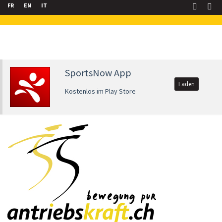
FR
EN
IT
SportsNow App
Laden
Kostenlos im Play Store