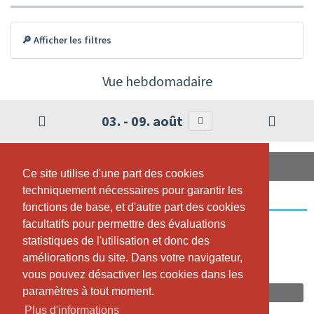
🔎 Afficher les filtres
Vue hebdomadaire
03. - 09. août
MARDI, 04.08.2026
Ce site utilise d'une part des cookies
Ce site utilise d'une part des cookies
techniquement nécessaires pour garantir les
techniquement nécessaires pour garantir les
BeMOM Schwangerschaftsyoga
fonctions de base, et d'autre part des cookies
fonctions de base, et d'autre part des cookies
facultatifs pour permettre des évaluations
facultatifs pour permettre des évaluations
19:00 - 20:15
statistiques de l'utilisation et donc des
statistiques de l'utilisation et donc des
Yogana Maur, EGGSTRASSE 8, 8124 MAUR
améliorations du site. Dans votre navigateur,
améliorations du site. Dans votre navigateur,
Annina Riepp
vous pouvez désactiver les cookies dans les
vous pouvez désactiver les cookies dans les
paramètres à tout moment.
paramètres à tout moment.
Réserver maintenant
Plus d'informations
Plus d'informations