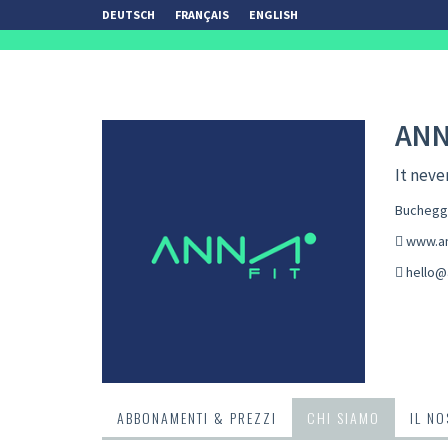
DEUTSCH
FRANÇAIS
ENGLISH
ANN
It neve
Bucheggp
www.an
hello@
ABBONAMENTI & PREZZI
CHI SIAMO
IL N