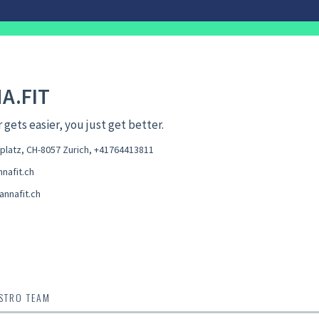
A.FIT
r gets easier, you just get better.
latz, CH-8057 Zurich
,
+41764413811
nafit.ch
annafit.ch
OSTRO TEAM