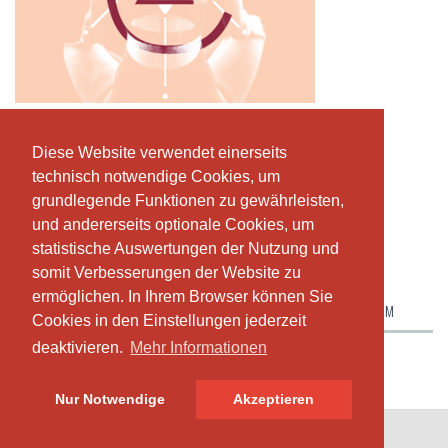
AMANDA
Diese Website verwendet einerseits
Diese Website verwendet einerseits
Yoga Teacher
technisch notwendige Cookies, um
technisch notwendige Cookies, um
grundlegende Funktionen zu gewährleisten,
grundlegende Funktionen zu gewährleisten,
Mühlegasse 18h, CH-6340 Baar
,
+41 78 879 76 54
und andererseits optionale Cookies, um
und andererseits optionale Cookies, um
https://amanda-zavaleta.ch
statistische Auswertungen der Nutzung und
statistische Auswertungen der Nutzung und
amandazavaleta@gmail.com
somit Verbesserungen der Website zu
somit Verbesserungen der Website zu
ermöglichen. In Ihrem Browser können Sie
ermöglichen. In Ihrem Browser können Sie
ABONNEMENTE & PREISE
ÜBER UNS
UNSER TEAM
Cookies in den Einstellungen jederzeit
Cookies in den Einstellungen jederzeit
deaktivieren.
deaktivieren.
Mehr Informationen
Mehr Informationen
Nur Notwendige
Nur Notwendige
Akzeptieren
Akzeptieren
© SportsNow® 2026. Die Schweizer Software für dein Studio.