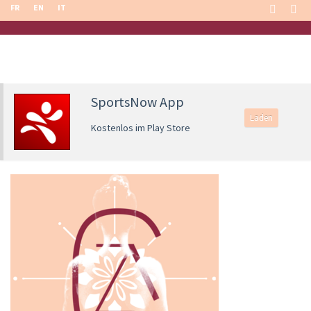
FR
EN
IT
SportsNow App
Laden
Kostenlos im Play Store