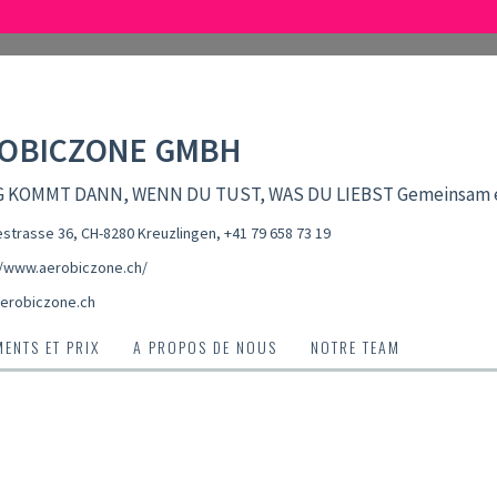
OBICZONE GMBH
 KOMMT DANN, WENN DU TUST, WAS DU LIEBST Gemeinsam err
strasse 36, CH-8280 Kreuzlingen
,
+41 79 658 73 19
//www.aerobiczone.ch/
erobiczone.ch
ENTS ET PRIX
A PROPOS DE NOUS
NOTRE TEAM