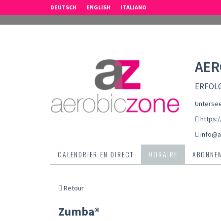
DEUTSCH
ENGLISH
ITALIANO
AER
ERFOLG
Untersee
https:
info@a
CALENDRIER EN DIRECT
HORAIRE
ABONNEM
Retour
Zumba®