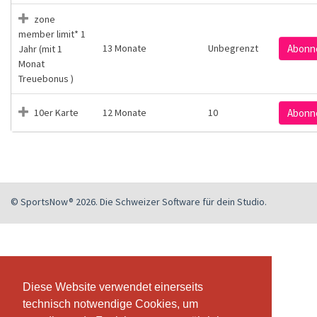
zone
member limit* 1
13 Monate
Unbegrenzt
Abonn
Jahr (mit 1
Monat
Treuebonus )
10er Karte
12 Monate
10
Abonn
© SportsNow® 2026. Die Schweizer Software für dein Studio.
Diese Website verwendet einerseits
Diese Website verwendet einerseits
technisch notwendige Cookies, um
technisch notwendige Cookies, um