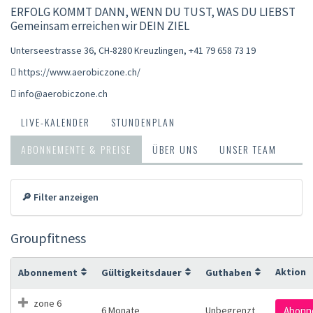
ERFOLG KOMMT DANN, WENN DU TUST, WAS DU LIEBST
Gemeinsam erreichen wir DEIN ZIEL
Unterseestrasse 36, CH-8280 Kreuzlingen
,
+41 79 658 73 19
https://www.aerobiczone.ch/
info@aerobiczone.ch
LIVE-KALENDER
STUNDENPLAN
ABONNEMENTE & PREISE
ÜBER UNS
UNSER TEAM
🔎 Filter anzeigen
Groupfitness
Aktion
Abonnement
Gültigkeitsdauer
Guthaben
zone 6
6 Monate
Unbegrenzt
Abonn