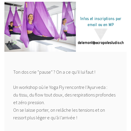
Ton dos crie “pause” ? On a ce qu’il lui faut !
Un workshop où le Yoga Fly rencontre l’Ayurveda :
du tissu, du flow tout doux, des respirations profondes
et zéro pression.
On se laisse porter, on relâche les tensions et on
ressort plus léger·e qu’à l’arrivée !