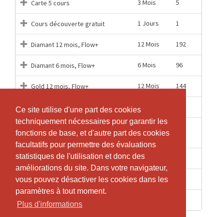
3 Mois
5
Carte 5 cours
1 Jours
1
Cours découverte gratuit
12 Mois
192
Diamant 12 mois, Flow+
6 Mois
96
Diamant 6 mois, Flow+
12 Mois
144
Gold 12 mois, Flow+
6 Mois
72
Gold 6 mois, Flow+
Ce site utilise d'une part des cookies
Ce site utilise d'une part des cookies
techniquement nécessaires pour garantir les
techniquement nécessaires pour garantir les
1
5
Semaine découverte
fonctions de base, et d'autre part des cookies
fonctions de base, et d'autre part des cookies
Semaines
facultatifs pour permettre des évaluations
facultatifs pour permettre des évaluations
statistiques de l'utilisation et donc des
statistiques de l'utilisation et donc des
12 Mois
96
Silver 12 mois, Flow+
améliorations du site. Dans votre navigateur,
améliorations du site. Dans votre navigateur,
6 Mois
46
Silver 6 mois, Flow+
vous pouvez désactiver les cookies dans les
vous pouvez désactiver les cookies dans les
paramètres à tout moment.
paramètres à tout moment.
1 Mois
1
Un cours
Plus d'informations
Plus d'informations