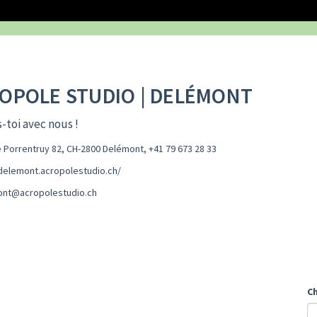
OPOLE STUDIO | DELÉMONT
-toi avec nous !
 Porrentruy 82, CH-2800 Delémont
,
+41 79 673 28 33
/delemont.acropolestudio.ch/
nt@acropolestudio.ch
Ch