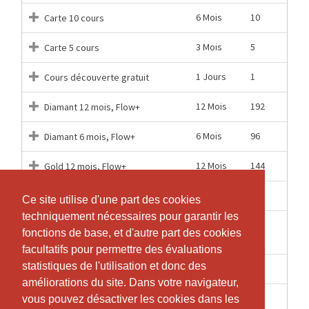
6 Mois
10
Carte 10 cours
3 Mois
5
Carte 5 cours
1 Jours
1
Cours découverte gratuit
12 Mois
192
Diamant 12 mois, Flow+
6 Mois
96
Diamant 6 mois, Flow+
12 Mois
144
Gold 12 mois, Flow+
6 Mois
72
Gold 6 mois, Flow+
Ce site utilise d'une part des cookies
Ce site utilise d'une part des cookies
techniquement nécessaires pour garantir les
techniquement nécessaires pour garantir les
1
5
Semaine découverte
fonctions de base, et d'autre part des cookies
fonctions de base, et d'autre part des cookies
Semaines
facultatifs pour permettre des évaluations
facultatifs pour permettre des évaluations
statistiques de l'utilisation et donc des
statistiques de l'utilisation et donc des
12 Mois
96
Silver 12 mois, Flow+
améliorations du site. Dans votre navigateur,
améliorations du site. Dans votre navigateur,
6 Mois
46
Silver 6 mois, Flow+
vous pouvez désactiver les cookies dans les
vous pouvez désactiver les cookies dans les