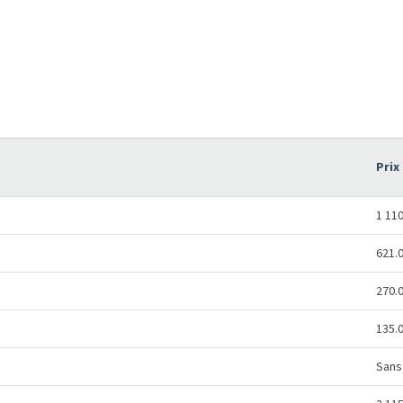
Prix
1 11
621.
270.
135.
Sans 