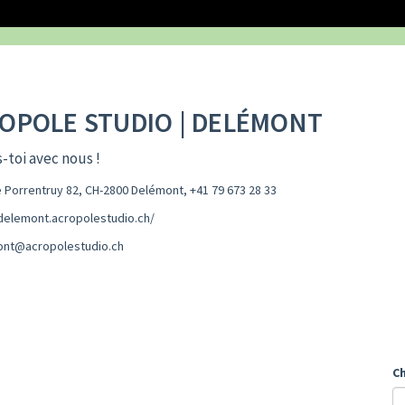
OPOLE STUDIO | DELÉMONT
-toi avec nous !
 Porrentruy 82, CH-2800 Delémont
,
+41 79 673 28 33
/delemont.acropolestudio.ch/
nt@acropolestudio.ch
Ch