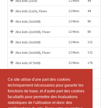
12 Mois
44
Abo kids (1x1h)
12 Mois
44
Abo kids (1x1h), Flow+
12 Mois
88
Abo kids (2x1h00)
12 Mois
88
Abo kids (2x1h00), Flow+
12 Mois
132
Abo kids (3x1h00)
12 Mois
132
Abo kids (3x1h00), Flow+
12 Mois
176
Abo kids (4*1h00)
12 Mois
176
Abo kids (4*1h00), Flow+
Ce site utilise d'une part des cookies
Ce site utilise d'une part des cookies
1 Jours
1
Cours découverte gratuit
techniquement nécessaires pour garantir les
techniquement nécessaires pour garantir les
fonctions de base, et d'autre part des cookies
fonctions de base, et d'autre part des cookies
1
1
Cours d'essai Kids
facultatifs pour permettre des évaluations
facultatifs pour permettre des évaluations
Semaines
statistiques de l'utilisation et donc des
statistiques de l'utilisation et donc des