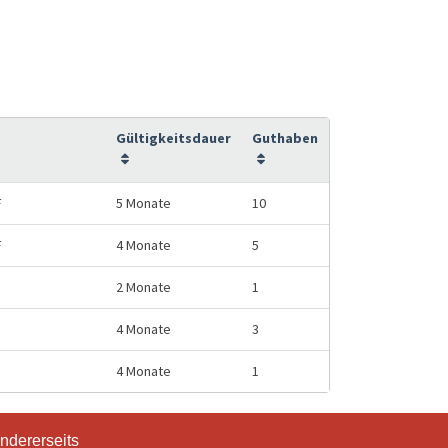
Gültigkeitsdauer
Guthaben
F
5 Monate
10
F
4 Monate
5
2 Monate
1
4 Monate
3
4 Monate
1
ndererseits
ndererseits