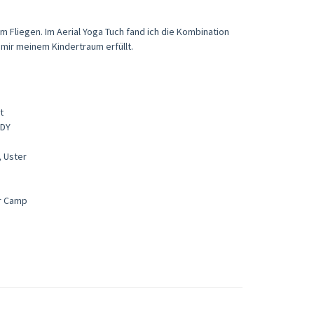
em Fliegen. Im Aerial Yoga Tuch fand ich die Kombination
mir meinem Kindertraum erfüllt. ​
t
ODY
, Uster
er Camp