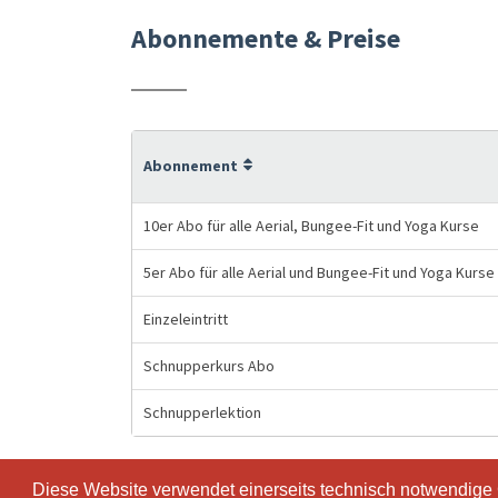
Abonnemente & Preise
Abonnement
10er Abo für alle Aerial, Bungee-Fit und Yoga Kurse
5er Abo für alle Aerial und Bungee-Fit und Yoga Kurse
Einzeleintritt
Schnupperkurs Abo
Schnupperlektion
Diese Website verwendet einerseits technisch notwendige
Diese Website verwendet einerseits technisch notwendige