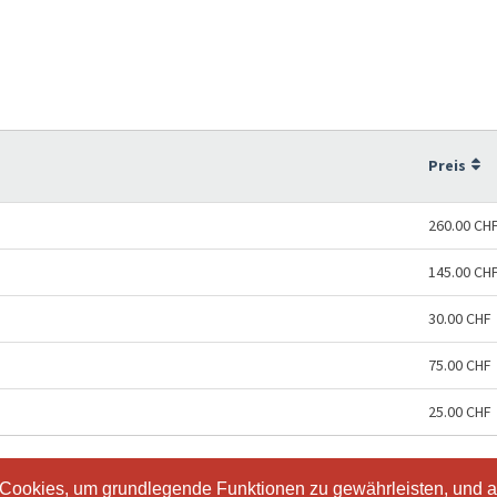
Preis
260.00 CH
145.00 CH
30.00 CHF
75.00 CHF
25.00 CHF
 Cookies, um grundlegende Funktionen zu gewährleisten, und a
 Cookies, um grundlegende Funktionen zu gewährleisten, und a