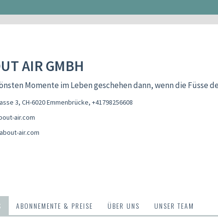
UT AIR GMBH
hönsten Momente im Leben geschehen dann, wenn die Füsse de
rasse 3, CH-6020 Emmenbrücke
,
+41798256608
out-air.com
about-air.com
S
ABONNEMENTE & PREISE
ÜBER UNS
UNSER TEAM