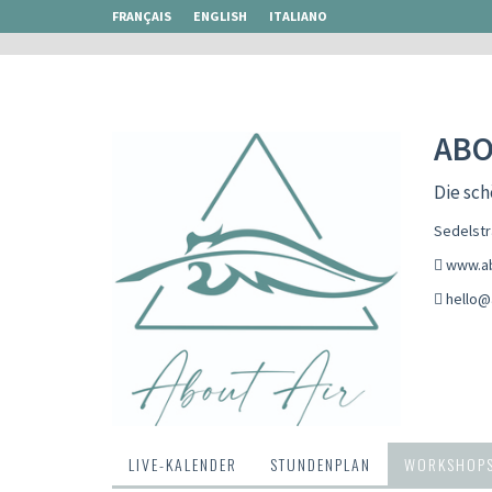
FRANÇAIS
ENGLISH
ITALIANO
ABO
Die sc
Sedelst
www.ab
hello@
LIVE-KALENDER
STUNDENPLAN
WORKSHOP