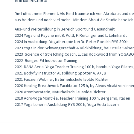
Die Luft ist mein Element. Als Kind träumte ich von Akrobatik und d
aus beidem und noch viel mehr... Mit dem About Air Studio habe ich 
Aus- und Weiterbildung in Bereich Sport und Gesundheit:​
2024 Yoga und Psyche mit B. Pöltl, F. Reitlinger und L. Lehnhardt
2024 In Ausbildung: Yogatherapie bei Dr. Peter Poeckh RYS 300 h
2023 Yoga in der Schwangerschaft & Rückbildung, bei Ursula Salber
2023 Science of Stretching Coach, Lucas Rockwood from YOGAB
2022 Bungee-Fit Instructor Training
2021 DANA Aerial-Yoga Teacher Training 100 h, bambus Yoga Pilates
2021 Bodyfly Instructor Ausbildung Spotter A, A+, B
2021 Faszien Webinar, Naturheilschule Isolde Richter
2020 Healing Breathwork Facilitator 125 h, by Alexis Alcalá von Inn
2020 Atemberaterin, Naturheilschule Isolde Richter
2018 Acro-Yoga Montréal Teacher Training 100 h, Bergamo, Italien
2017 Yoga Leherin Ausbildung RYS 200 h, Yoga Veda Luzern