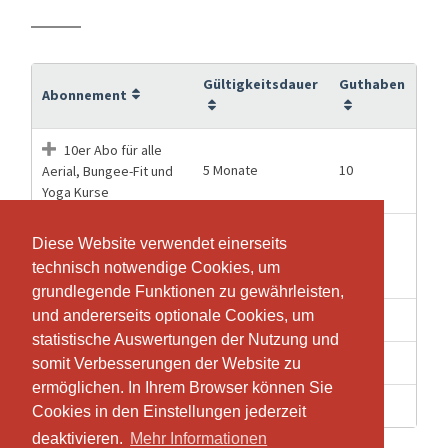
Gültigkeitsdauer
Guthaben
Abonnement
10er Abo für alle
5 Monate
10
Aerial, Bungee-Fit und
Yoga Kurse
5er Abo für alle
Diese Website verwendet einerseits
Diese Website verwendet einerseits
4 Monate
5
Aerial und Bungee-Fit
technisch notwendige Cookies, um
technisch notwendige Cookies, um
und Yoga Kurse
grundlegende Funktionen zu gewährleisten,
grundlegende Funktionen zu gewährleisten,
und andererseits optionale Cookies, um
und andererseits optionale Cookies, um
2 Monate
1
Einzeleintritt
statistische Auswertungen der Nutzung und
statistische Auswertungen der Nutzung und
4 Monate
3
Schnupperkurs Abo
somit Verbesserungen der Website zu
somit Verbesserungen der Website zu
ermöglichen. In Ihrem Browser können Sie
ermöglichen. In Ihrem Browser können Sie
4 Monate
1
Schnupperlektion
Cookies in den Einstellungen jederzeit
Cookies in den Einstellungen jederzeit
deaktivieren.
deaktivieren.
Mehr Informationen
Mehr Informationen