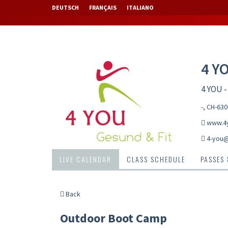
DEUTSCH
FRANÇAIS
ITALIANO
4 Y
4 YOU -
-, CH-63
www.4y
4-you
LIVE CALENDAR
CLASS SCHEDULE
PASSES
Back
Outdoor Boot Camp