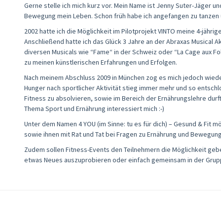
Gerne stelle ich mich kurz vor. Mein Name ist Jenny Suter-Jäger un
Bewegung mein Leben. Schon früh habe ich angefangen zu tanzen un
2002 hatte ich die Möglichkeit im Pilotprojekt VINTO meine 4-jähri
Anschließend hatte ich das Glück 3 Jahre an der Abraxas Musical 
diversen Musicals wie “Fame“ in der Schweiz oder “La Cage aux F
zu meinen künstlerischen Erfahrungen und Erfolgen.
Nach meinem Abschluss 2009 in München zog es mich jedoch wieder
Hunger nach sportlicher Aktivität stieg immer mehr und so entschl
Fitness zu absolvieren, sowie im Bereich der Ernährungslehre dur
Thema Sport und Ernährung interessiert mich :-)
Unter dem Namen 4 YOU (im Sinne: tu es für dich) – Gesund & Fit 
sowie ihnen mit Rat und Tat bei Fragen zu Ernährung und Bewegung
Zudem sollen Fitness-Events den Teilnehmern die Möglichkeit gebe
etwas Neues auszuprobieren oder einfach gemeinsam in der Grup