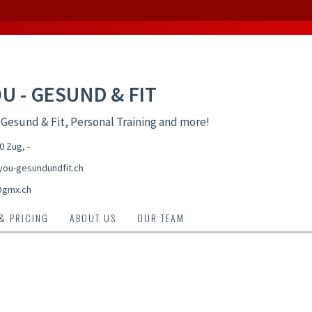
OU - GESUND & FIT
 Gesund & Fit, Personal Training and more!
00 Zug
,
-
ou-gesundundfit.ch
@gmx.ch
 & PRICING
ABOUT US
OUR TEAM