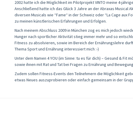
2002 hatte ich die Möglichkeit im Pilotprojekt VINTO meine 4-jähri
Anschließend hatte ich das Glück 3 Jahre an der Abraxas Musical 
diversen Musicals wie “Fame“ in der Schweiz oder “La Cage aux F
zu meinen künstlerischen Erfahrungen und Erfolgen.
Nach meinem Abschluss 2009 in München zog es mich jedoch wieder
Hunger nach sportlicher Aktivität stieg immer mehr und so entschl
Fitness zu absolvieren, sowie im Bereich der Ernährungslehre dur
Thema Sport und Ernährung interessiert mich :-)
Unter dem Namen 4 YOU (im Sinne: tu es für dich) – Gesund & Fit 
sowie ihnen mit Rat und Tat bei Fragen zu Ernährung und Bewegung
Zudem sollen Fitness-Events den Teilnehmern die Möglichkeit gebe
etwas Neues auszuprobieren oder einfach gemeinsam in der Grup