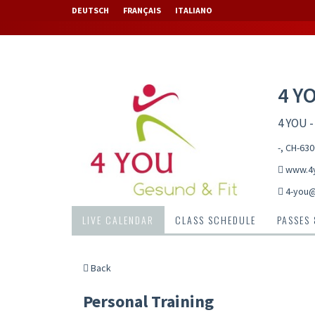
DEUTSCH
FRANÇAIS
ITALIANO
4 Y
4 YOU -
-, CH-63
www.4y
4-you
LIVE CALENDAR
CLASS SCHEDULE
PASSES
Back
Personal Training