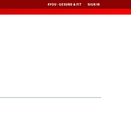
4 YOU - GESUND & FIT
SIGN IN