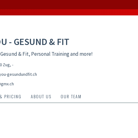
OU - GESUND & FIT
 Gesund & Fit, Personal Training and more!
00 Zug
,
-
ou-gesundundfit.ch
@gmx.ch
 & PRICING
ABOUT US
OUR TEAM