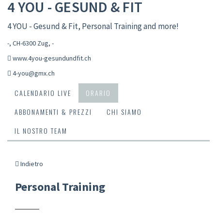
4 YOU - GESUND & FIT
4 YOU - Gesund & Fit, Personal Training and more!
-, CH-6300 Zug
,
-
www.4you-gesundundfit.ch
4-you@gmx.ch
CALENDARIO LIVE
ORARIO
ABBONAMENTI & PREZZI
CHI SIAMO
IL NOSTRO TEAM
Indietro
Personal Training