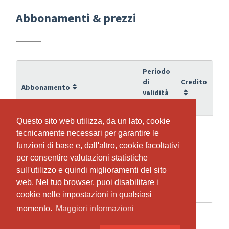
Abbonamenti & prezzi
Periodo
di
Credito
Abbonamento
validità
Questo sito web utilizza, da un lato, cookie
Questo sito web utilizza, da un lato, cookie
Personal Training 10er ABO à
8 Mesi
10
tecnicamente necessari per garantire le
tecnicamente necessari per garantire le
60min.
funzioni di base e, dall'altro, cookie facoltativi
funzioni di base e, dall'altro, cookie facoltativi
per consentire valutazioni statistiche
per consentire valutazioni statistiche
1 Giorni
1
Personal Training 60min.
sull'utilizzo e quindi miglioramenti del sito
sull'utilizzo e quindi miglioramenti del sito
Personal Training (Duo) 10er ABO
web. Nel tuo browser, puoi disabilitare i
web. Nel tuo browser, puoi disabilitare i
8 Mesi
10
à 60min.
cookie nelle impostazioni in qualsiasi
cookie nelle impostazioni in qualsiasi
momento.
momento.
Maggiori informazioni
Maggiori informazioni