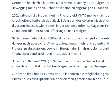
Gerne stelle ich mich kurz vor. Mein Name ist Jenny Suter-Jäger un
Bewegung mein Leben. Schon früh habe ich angefangen zu tanzen un
2002 hatte ich die Möglichkeit im Pilotprojekt VINTO meine 4-jähri
Anschließend hatte ich das Glück 3 Jahre an der Abraxas Musical 
diversen Musicals wie “Fame“ in der Schweiz oder “La Cage aux F
zu meinen künstlerischen Erfahrungen und Erfolgen.
Nach meinem Abschluss 2009 in München zog es mich jedoch wieder
Hunger nach sportlicher Aktivität stieg immer mehr und so entschl
Fitness zu absolvieren, sowie im Bereich der Ernährungslehre dur
Thema Sport und Ernährung interessiert mich :-)
Unter dem Namen 4 YOU (im Sinne: tu es für dich) – Gesund & Fit 
sowie ihnen mit Rat und Tat bei Fragen zu Ernährung und Bewegung
Zudem sollen Fitness-Events den Teilnehmern die Möglichkeit gebe
etwas Neues auszuprobieren oder einfach gemeinsam in der Grup