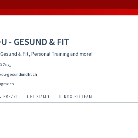
OU - GESUND & FIT
 Gesund & Fit, Personal Training and more!
00 Zug
,
-
ou-gesundundfit.ch
@gmx.ch
& PREZZI
CHI SIAMO
IL NOSTRO TEAM