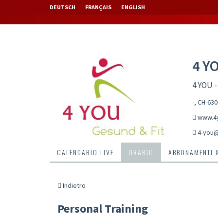
DEUTSCH
FRANÇAIS
ENGLISH
4 Y
4 YOU -
-, CH-63
www.4y
4-you
CALENDARIO LIVE
ORARIO
ABBONAMENTI 
Indietro
Personal Training