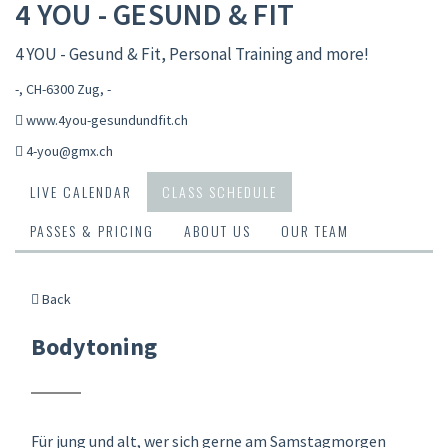
4 YOU - GESUND & FIT
4 YOU - Gesund & Fit, Personal Training and more!
-, CH-6300 Zug
,
-
www.4you-gesundundfit.ch
4-you@gmx.ch
LIVE CALENDAR
CLASS SCHEDULE
PASSES & PRICING
ABOUT US
OUR TEAM
Back
Bodytoning
Für jung und alt, wer sich gerne am Samstagmorgen