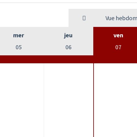
Vue hebdom
mer
jeu
ven
05
06
07