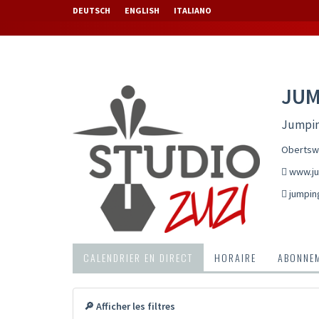
DEUTSCH
ENGLISH
ITALIANO
JUM
Jumpin
Obertswi
www.ju
jumpin
CALENDRIER EN DIRECT
HORAIRE
ABONNEM
🔎 Afficher les filtres