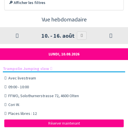
🔎 Afficher les filtres
Vue hebdomadaire
10. - 16. août
LUNDI, 10.08.2026
Trampolin Jumping slow
Avec livestream
09:00 - 10:00
FFWO, Solothurnerstrasse 72, 4600 Olten
Cori W.
Places libres : 12
Réserver maintenant