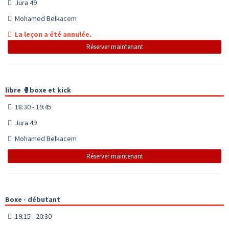
Jura 49
Mohamed Belkacem
La leçon a été annulée.
Réserver maintenant
libre 🥊boxe et kick
18:30 - 19:45
Jura 49
Mohamed Belkacem
Réserver maintenant
Boxe - débutant
19:15 - 20:30