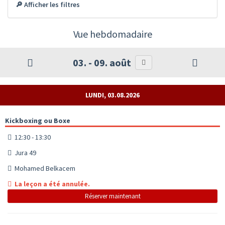
🔎 Afficher les filtres
Vue hebdomadaire
03. - 09. août
LUNDI, 03.08.2026
Kickboxing ou Boxe
12:30 - 13:30
Jura 49
Mohamed Belkacem
La leçon a été annulée.
Réserver maintenant