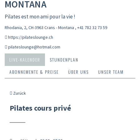
MONTANA
Pilates est mon ami pour la vie !
Rhodania, 2, CH-3963 Crans - Montana
,
+41 782 32 73 59
https://pilateslounge.ch
pilateslounge@hotmail.com
LIVE-KALENDER
STUNDENPLAN
ABONNEMENTE & PREISE
ÜBER UNS
UNSER TEAM
Zurück
Pilates cours privé