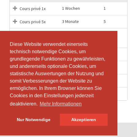
1 Wochen
1
Cours privé 1x
3 Monate
5
Cours privé 5x
Cours privé Grand
1 Monate
1
Equipement
Diese Website verwendet einerseits
Diese Website verwendet einerseits
technisch notwendige Cookies, um
technisch notwendige Cookies, um
6 Monate
10
Cours privés 10x
grundlegende Funktionen zu gewährleisten,
grundlegende Funktionen zu gewährleisten,
und andererseits optionale Cookies, um
und andererseits optionale Cookies, um
6 Monate
10
Cours privés 10x GE
statistische Auswertungen der Nutzung und
statistische Auswertungen der Nutzung und
12 Monate
20
Cours privés 20x
somit Verbesserungen der Website zu
somit Verbesserungen der Website zu
ermöglichen. In Ihrem Browser können Sie
ermöglichen. In Ihrem Browser können Sie
3 Monate
5
Cours privés 5x GE
Cookies in den Einstellungen jederzeit
Cookies in den Einstellungen jederzeit
deaktivieren.
deaktivieren.
Mehr Informationen
Mehr Informationen
Nur Notwendige
Nur Notwendige
Akzeptieren
Akzeptieren
© SportsNow® 2026. Die Schweizer Software für dein Studio.