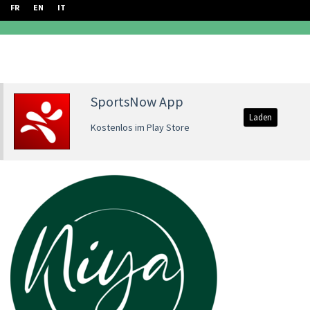
FR
EN
IT
SportsNow App
Laden
Kostenlos im Play Store