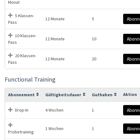
Monat
5 Klassen-
12 Monate
5
Abonn
Pass
10 Klassen-
12 Monate
10
Abonn
Pass
20 Klassen-
12 Monate
20
Abonn
Pass
Functional Training
Aktion
Abonnement
Gültigkeitsdauer
Guthaben
Drop-In
4 Wochen
1
Abonn
1 Wochen
1
Abonn
Probetraining