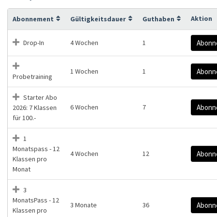
Aktion
Abonnement
Gültigkeitsdauer
Guthaben
Drop-In
4 Wochen
1
Abonn
1 Wochen
1
Abonn
Probetraining
Starter Abo
6 Wochen
7
Abonn
2026: 7 Klassen
für 100.-
1
Monatspass - 12
4 Wochen
12
Abonn
Klassen pro
Monat
3
MonatsPass - 12
3 Monate
36
Abonn
Klassen pro