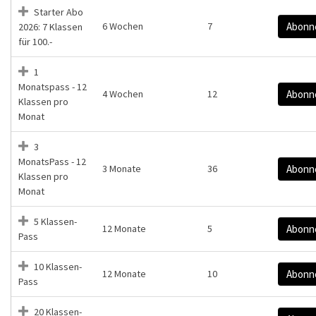
Starter Abo
6 Wochen
7
Abonn
2026: 7 Klassen
für 100.-
1
Monatspass - 12
4 Wochen
12
Abonn
Klassen pro
Monat
3
MonatsPass - 12
3 Monate
36
Abonn
Klassen pro
Monat
5 Klassen-
12 Monate
5
Abonn
Pass
10 Klassen-
12 Monate
10
Abonn
Pass
20 Klassen-