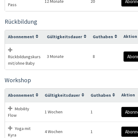
12 Monate
20
Abonn
Pass
Rückbildung
Aktion
Abonnement
Gültigkeitsdauer
Guthaben
3 Monate
8
Abon
Rückbildungskurs
mit/ohne Baby
Workshop
Aktion
Abonnement
Gültigkeitsdauer
Guthaben
Mobility
1 Wochen
1
Abonn
Flow
Yoga mit
4 Wochen
1
Abonn
Kyra