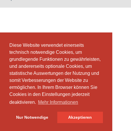
Diese Website verwendet einerseits
Diese Website verwendet einerseits
technisch notwendige Cookies, um
technisch notwendige Cookies, um
grundlegende Funktionen zu gewährleisten,
grundlegende Funktionen zu gewährleisten,
und andererseits optionale Cookies, um
und andererseits optionale Cookies, um
statistische Auswertungen der Nutzung und
statistische Auswertungen der Nutzung und
somit Verbesserungen der Website zu
somit Verbesserungen der Website zu
ermöglichen. In Ihrem Browser können Sie
ermöglichen. In Ihrem Browser können Sie
Cookies in den Einstellungen jederzeit
Cookies in den Einstellungen jederzeit
deaktivieren.
deaktivieren.
Mehr Informationen
Mehr Informationen
Nur Notwendige
Nur Notwendige
Akzeptieren
Akzeptieren