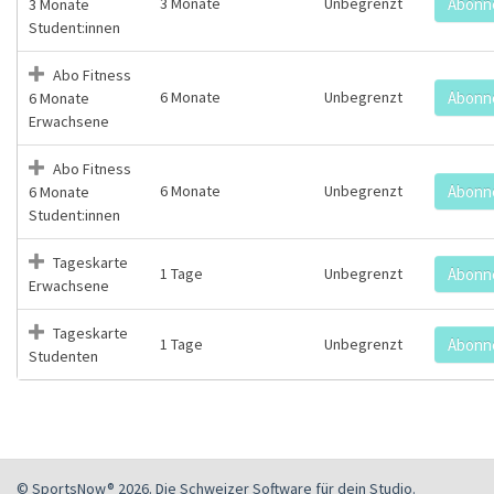
3 Monate
Unbegrenzt
Abonn
3 Monate
Student:innen
Abo Fitness
6 Monate
Unbegrenzt
Abonn
6 Monate
Erwachsene
Abo Fitness
6 Monate
Unbegrenzt
Abonn
6 Monate
Student:innen
Tageskarte
1 Tage
Unbegrenzt
Abonn
Erwachsene
Tageskarte
1 Tage
Unbegrenzt
Abonn
Studenten
© SportsNow® 2026. Die Schweizer Software für dein Studio.