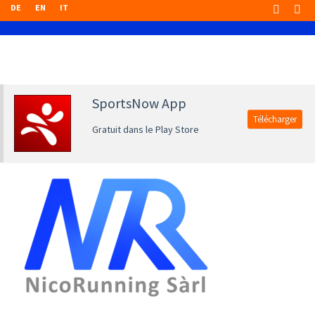
DE
EN
IT
SportsNow App
Télécharger
Gratuit dans le Play Store