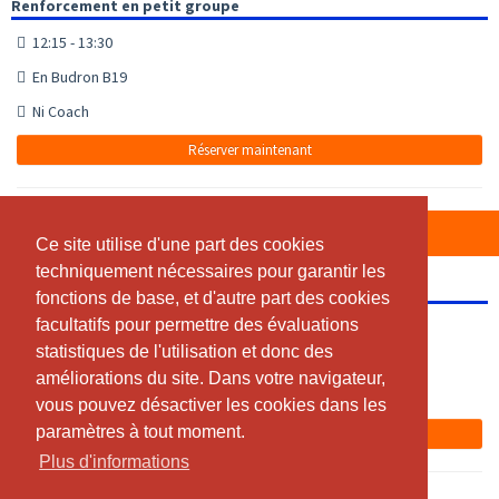
Renforcement en petit groupe
12:15 - 13:30
En Budron B19
Ni Coach
Réserver maintenant
SAMEDI, 08.08.2026
Ce site utilise d'une part des cookies
Ce site utilise d'une part des cookies
techniquement nécessaires pour garantir les
techniquement nécessaires pour garantir les
Club Lausanne Chalet à Gobet
fonctions de base, et d'autre part des cookies
fonctions de base, et d'autre part des cookies
facultatifs pour permettre des évaluations
facultatifs pour permettre des évaluations
09:00 - 10:30
statistiques de l'utilisation et donc des
statistiques de l'utilisation et donc des
Vestiaires de Mauverney
améliorations du site. Dans votre navigateur,
améliorations du site. Dans votre navigateur,
Ni Coach
vous pouvez désactiver les cookies dans les
vous pouvez désactiver les cookies dans les
paramètres à tout moment.
paramètres à tout moment.
Réserver maintenant
Plus d'informations
Plus d'informations