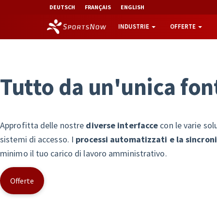
DEUTSCH
FRANÇAIS
ENGLISH
INDUSTRIE
OFFERTE
T
u
t
t
o
d
a
u
n
'
u
n
i
c
a
f
o
n
Approfitta delle nostre
diverse interfacce
con le varie solu
sistemi di accesso. I
processi automatizzati e la sincron
minimo il tuo carico di lavoro amministrativo.
Offerte