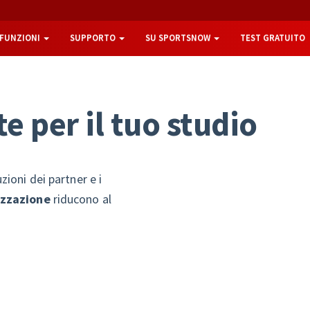
FUNZIONI
SUPPORTO
SU SPORTSNOW
TEST GRATUITO
t
e
p
e
r
i
l
t
u
o
s
t
u
d
i
o
zioni dei partner e i
izzazione
riducono al